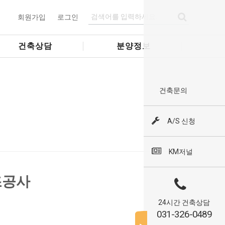
회원가입
로그인
건축상담
분양정보
건축문의
A/S 신청
KM저널
조공사
24시간 건축상담
031-326-0489