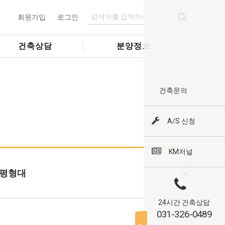
회원가입
로그인
건축상담
분양정보
건축문의
A/S 신청
KM저널
24시간 건축상담
031-326-0489