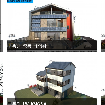
용인_중동_태양광
용인_LW_KMG5.0