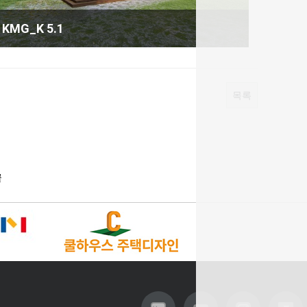
KMG_K 5.1
목록
끝