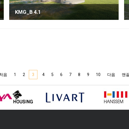
KMG_B 4.1
처음
1
2
3
4
5
6
7
8
9
10
다음
맨