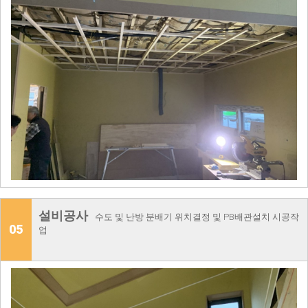
설비공사
수도 및 난방 분배기 위치결정 및 PB배관설치 시공작
05
업