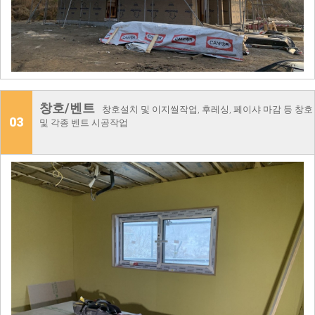
창호/벤트
창호설치 및 이지씰작업, 후레싱, 페이샤 마감 등 창호
03
및 각종 벤트 시공작업