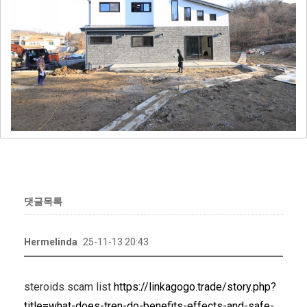
댓글목록
Hermelinda
25-11-13 20:43
steroids scam list
https://linkagogo.trade/story.php?
title=what-does-tren-do-benefits-effects-and-safe-