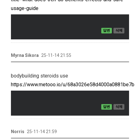
usage-guide
답변
삭제
Myrna Sikora
25-11-14 21:55
bodybuilding steroids use
https://www.metooo.io/u/68a3026e58d4000a0881be7b
답변
삭제
Norris
25-11-14 21:59