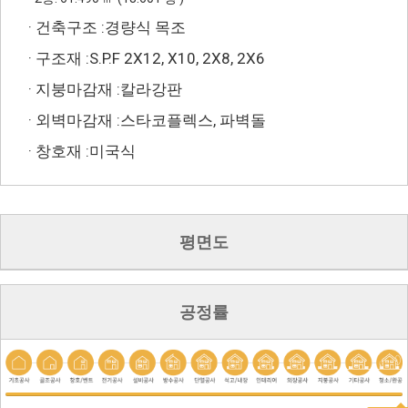
· 건축구조 :경량식 목조
· 구조재 :S.P.F 2X12, X10, 2X8, 2X6
· 지붕마감재 :칼라강판
· 외벽마감재 :스타코플렉스, 파벽돌
· 창호재 :미국식
평면도
공정률