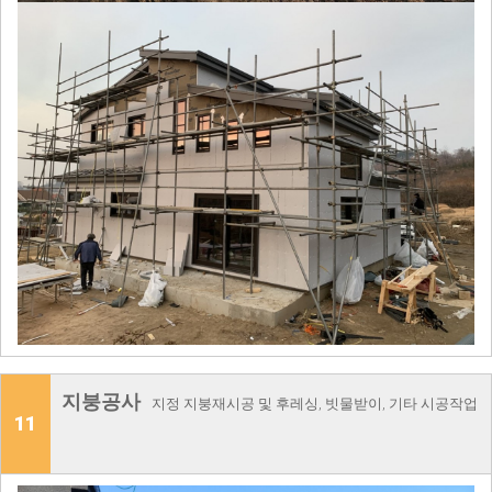
지붕공사
지정 지붕재시공 및 후레싱, 빗물받이, 기타 시공작업
11