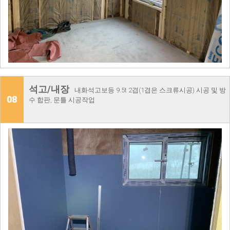
석고/내장
내화석고보등 9.5t 2겹(1겹은 스크류시공) 시공 및 방
08
수 합판, 문틀 시공작업