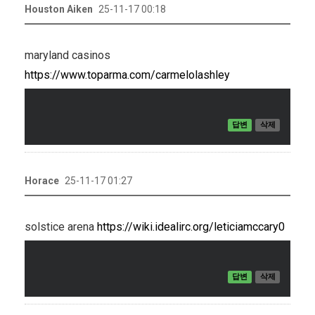
Houston Aiken
25-11-17 00:18
maryland casinos
https://www.toparma.com/carmelolashley
답변
삭제
Horace
25-11-17 01:27
solstice arena
https://wiki.idealirc.org/leticiamccary0
답변
삭제