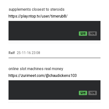
supplements closest to steroids
https://play.ntop.tv/user/timerub8/
답변
삭제
Ralf
25-11-16 23:08
online slot machines real money
https://zurimeet.com/@chaudickens103
답변
삭제