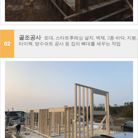
골조공사
토대, 스타트후레싱 설치, 벽체, 2층 바닥, 지붕,
02
타이벡, 방수쉬트 공사 등 집의 뼈대를 세우는 작업