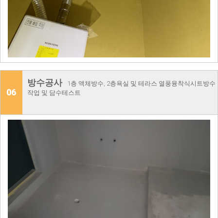
방수공사
1층 액체방수, 2층욕실 및 테라스 열풍융착식시트방수
06
작업 및 담수테스트