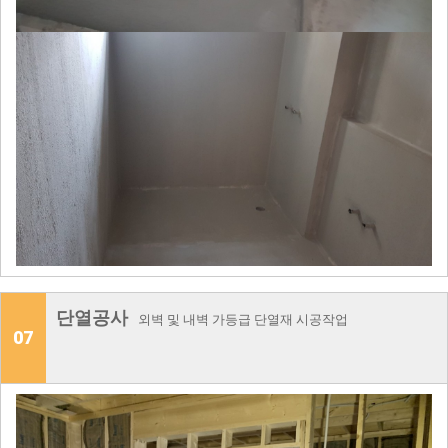
단열공사
외벽 및 내벽 가등급 단열재 시공작업
07