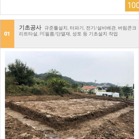
10
기초공사
규준틀설치, 터파기, 전기/설비배관, 버림콘크
01
리트타설, PE필름/단열재, 성토 등 기초설치 작업