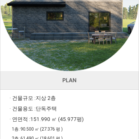
PLAN
· 건물규모 :지상 2층
· 건물용도 :단독주택
· 연면적 :151.990 ㎡ (45.977평)
1층: 90.500
㎡ (27.376 평 )
2층: 61.490
㎡ (18.601 평 )